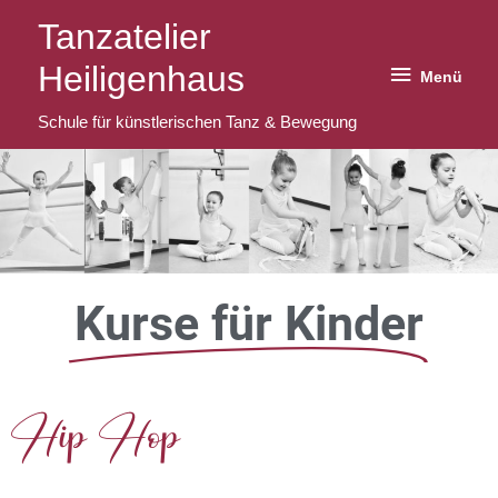
Zum
Menü
Tanzatelier
Inhalt
Heiligenhaus
springen
Menü
Schule für künstlerischen Tanz & Bewegung
Kurse für Kinder
Hip Hop